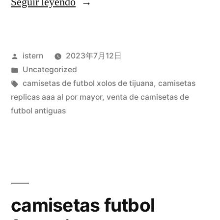
«moldes
Seguir leyendo
para
camisetas
Publicado
istern
2023年7月12日
de
por
Publicado
Uncategorized
futbol»
en
Etiquetas:
camisetas de futbol xolos de tijuana
,
camisetas
replicas aaa al por mayor
,
venta de camisetas de
futbol antiguas
camisetas futbol