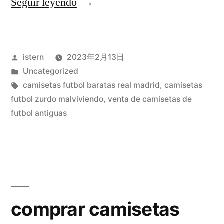
«camisetas
Seguir leyendo
futbol
femenino»
Publicado
istern
2023年2月13日
por
Publicado
Uncategorized
en
Etiquetas:
camisetas futbol baratas real madrid
,
camisetas
futbol zurdo malviviendo
,
venta de camisetas de
futbol antiguas
comprar camisetas