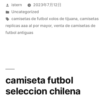
Publicado
istern
2023年7月12日
de
por
Publicado
Uncategorized
futbol»
en
Etiquetas:
camisetas de futbol xolos de tijuana
,
camisetas
replicas aaa al por mayor
,
venta de camisetas de
futbol antiguas
camiseta futbol
seleccion chilena