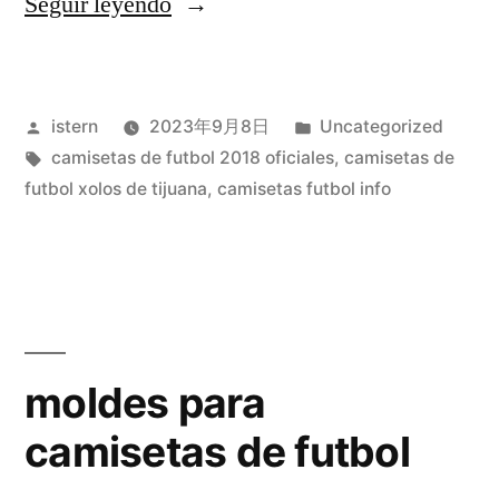
«hulk
Seguir leyendo
futbolista
sin
Publicado
Publicado
istern
2023年9月8日
Uncategorized
camiseta»
por
Etiquetas:
en
camisetas de futbol 2018 oficiales
,
camisetas de
futbol xolos de tijuana
,
camisetas futbol info
moldes para
camisetas de futbol