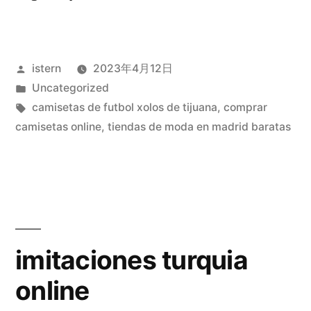
futbol
seleccion
Publicado
istern
2023年4月12日
chilena»
por
Publicado
Uncategorized
en
Etiquetas:
camisetas de futbol xolos de tijuana
,
comprar
camisetas online
,
tiendas de moda en madrid baratas
imitaciones turquia
online