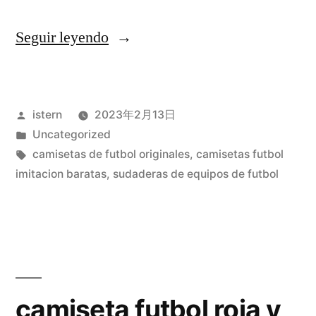
«equipaciones
Seguir leyendo
futbol
nike»
Publicado
istern
2023年2月13日
por
Publicado
Uncategorized
en
Etiquetas:
camisetas de futbol originales
,
camisetas futbol
imitacion baratas
,
sudaderas de equipos de futbol
camiseta futbol roja y