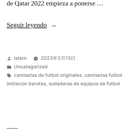
de Qatar 2022 empieza a ponerse …
«equipaciones
Seguir leyendo
futbol
nike»
Publicado
istern
2023年2月13日
por
Publicado
Uncategorized
en
Etiquetas:
camisetas de futbol originales
,
camisetas futbol
imitacion baratas
,
sudaderas de equipos de futbol