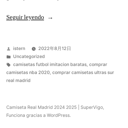
«camiseta
Seguir leyendo
seleccion
espaola
Publicado
istern
2022年8月12日
futbol
por
Publicado
Uncategorized
femenino»
en
Etiquetas:
camisetas futbol imitacion baratas
,
comprar
camisetas nba 2020
,
comprar camisetas ultras sur
real madrid
Camiseta Real Madrid 2024 2025 | SuperVigo
,
Funciona gracias a WordPress.