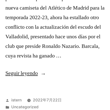
nueva camiseta del Atlético de Madrid para la
temporada 2022-23, ahora ha estallado otro
conflicto con la actualización del escudo del
Valladolid, presentado hace unos días por el
club que preside Ronaldo Nazario. Barcala,
cuya revista ha ganado …
«camisetas
Seguir leyendo
y
pantalones
Publicado
istern
2022年7月22日
de
por
Publicado
Uncategorized