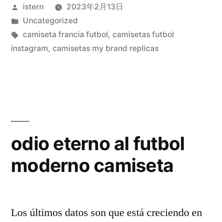
Publicado
istern
2023年2月13日
camisetas
por
Publicado
Uncategorized
de
en
Etiquetas:
camiseta francia futbol
,
camisetas futbol
futbol»
instagram
,
camisetas my brand replicas
odio eterno al futbol
moderno camiseta
Los últimos datos son que está creciendo en