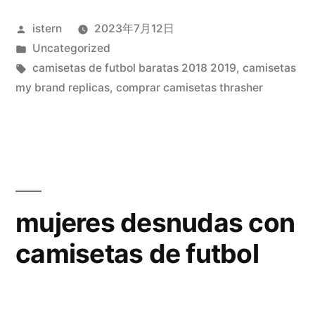
Publicado
istern
2023年7月12日
por
Publicado
Uncategorized
en
Etiquetas:
camisetas de futbol baratas 2018 2019
,
camisetas
my brand replicas
,
comprar camisetas thrasher
mujeres desnudas con
camisetas de futbol