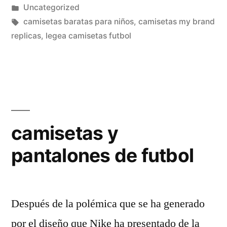
por
Publicado
Uncategorized
moderno
en
Etiquetas:
camisetas baratas para niños
,
camisetas my brand
camiseta»
replicas
,
legea camisetas futbol
camisetas y
pantalones de futbol
Después de la polémica que se ha generado
por el diseño que Nike ha presentado de la