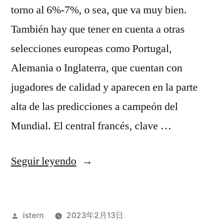
torno al 6%-7%, o sea, que va muy bien.
También hay que tener en cuenta a otras
selecciones europeas como Portugal,
Alemania o Inglaterra, que cuentan con
jugadores de calidad y aparecen en la parte
alta de las predicciones a campeón del
Mundial. El central francés, clave …
«odio
Seguir leyendo
eterno
al
Publicado
istern
2023年2月13日
futbol