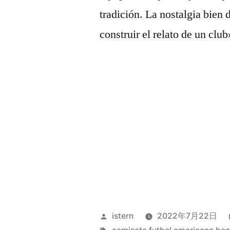
tradición. La nostalgia bien
construir el relato de un club
Publicado
istern
2022年7月22日
por
Etiquetas: