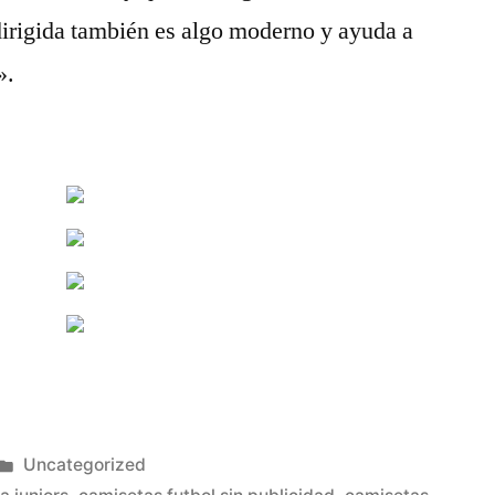
 dirigida también es algo moderno y ayuda a
».
Publicado
Uncategorized
en