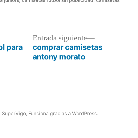
a juniors
,
camisetas futbol sin publicidad
,
camisetas
a
Entrada
Entrada siguiente
r:
siguiente:
ol para
comprar camisetas
antony morato
| SuperVigo
,
Funciona gracias a WordPress.