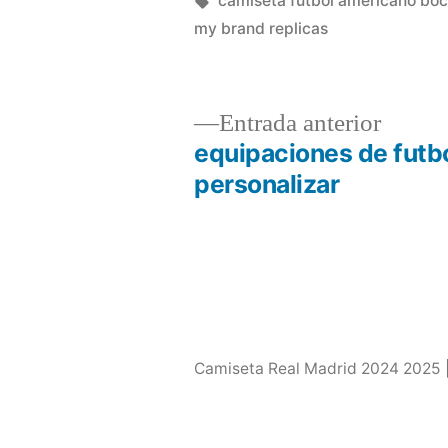
camiseta futbol americano boc
my brand replicas
Entrad
Entrada anterior
anterio
equipaciones de futb
Navegación
personalizar
de
entradas
Camiseta Real Madrid 2024 2025 