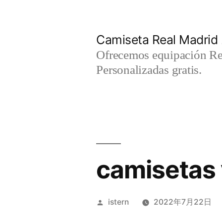
Saltar
al
Camiseta Real Madrid
contenido
Ofrecemos equipación Rea
Personalizadas gratis.
camisetas 
Publicado
istern
2022年7月22日
por