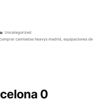
Publicado
Uncategorized
en
comprar camisetas heavys madrid
,
equipaciones de
rcelona 0