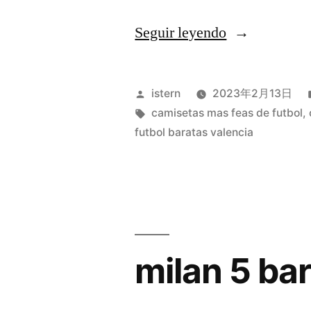
«camisetas
Seguir leyendo
futbol
jamon»
Publicado
istern
2023年2月13日
por
Etiquetas:
camisetas mas feas de futbol
,
futbol baratas valencia
milan 5 ba