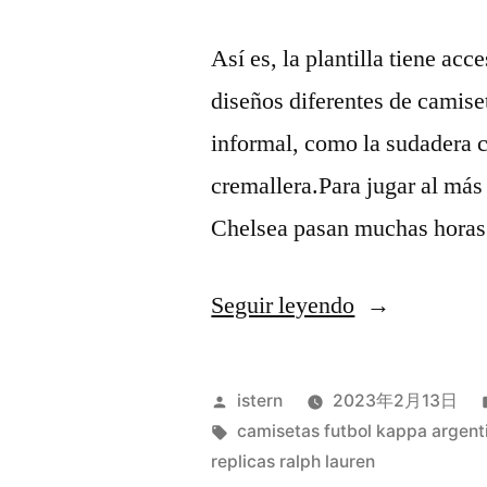
Así es, la plantilla tiene a
diseños diferentes de camise
informal, como la sudadera 
cremallera.Para jugar al más 
Chelsea pasan muchas horas
«camisetas
Seguir leyendo
futbol
turquia»
Publicado
istern
2023年2月13日
por
Etiquetas:
camisetas futbol kappa argent
replicas ralph lauren