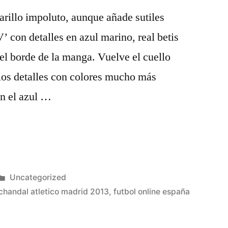
arillo impoluto, aunque añade sutiles
’ con detalles en azul marino, real betis
 el borde de la manga. Vuelve el cuello
los detalles con colores mucho más
en el azul …
Publicado
Uncategorized
en
chandal atletico madrid 2013
,
futbol online españa