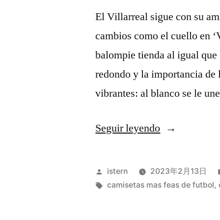
El Villarreal sigue con su am
cambios como el cuello en ‘V
balompie tienda al igual que
redondo y la importancia de 
vibrantes: al blanco se le un
«milan
Seguir leyendo
5
barcelona
Publicado
istern
2023年2月13日
0»
por
Etiquetas:
camisetas mas feas de futbol
,