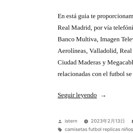
En está guia te proporcionam
Real Madrid, por vía telefóni
Banco Multiva, Imagen Tele
Aerolíneas, Valladolid, Real
Ciudad Maderas y Megacable.
relacionadas con el futbol 
«comprar
Seguir leyendo
camisetas
doctor
Publicado
istern
2023年2月13日
who»
por
Etiquetas:
camisetas futbol replicas niño