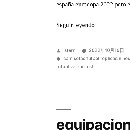
españa eurocopa 2022 pero e
«camisetas
Seguir leyendo
interiores
hombre
Publicado
istern
2022年10月19日
baratas»
por
Etiquetas:
camisetas futbol replicas niño
futbol valencia sl
equipacion