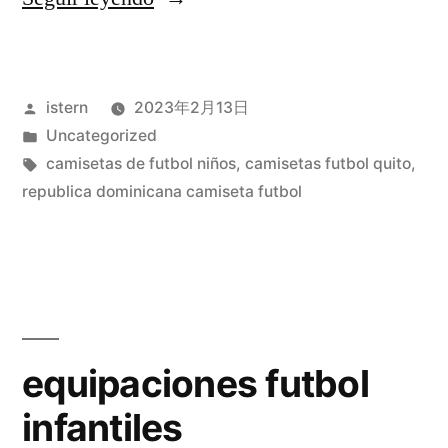
de
futbol
Publicado
istern
2023年2月13日
en
por
Publicado
Uncategorized
madrid
en
Etiquetas:
camisetas de futbol niños
,
camisetas futbol quito
,
baratas»
republica dominicana camiseta futbol
equipaciones futbol
infantiles