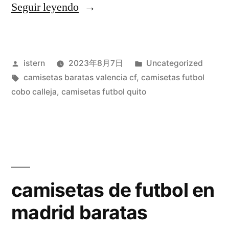
«camisetas
Seguir leyendo
y
sudaderas
Publicado
Publicado
istern
2023年8月7日
Uncategorized
baratas»
por
Etiquetas:
en
camisetas baratas valencia cf
,
camisetas futbol
cobo calleja
,
camisetas futbol quito
camisetas de futbol en
madrid baratas