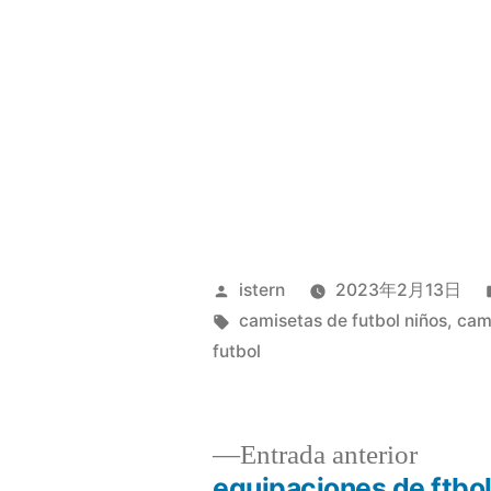
Publicado
istern
2023年2月13日
por
Etiquetas:
camisetas de futbol niños
,
cami
futbol
Entrad
Entrada anterior
anterio
equipaciones de ftbo