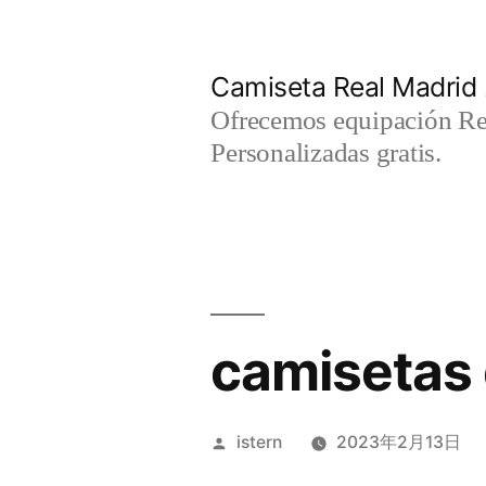
Saltar
al
Camiseta Real Madrid
contenido
Ofrecemos equipación Rea
Personalizadas gratis.
camisetas 
Publicado
istern
2023年2月13日
por