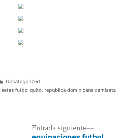
Publicado
Uncategorized
en
setas futbol quito
,
republica dominicana camiseta
a
Entrada
Entrada siguiente
r:
siguiente:
l
equipaciones futbol