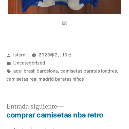
Publicado
istern
2023年2月13日
por
Publicado
Uncategorized
en
Etiquetas:
aqui brasil barcelona
,
camisetas baratas londres
,
camisetas real madrid baratas niños
Entrada
Entrada siguiente
siguiente:
comprar camisetas nba retro
Navegación