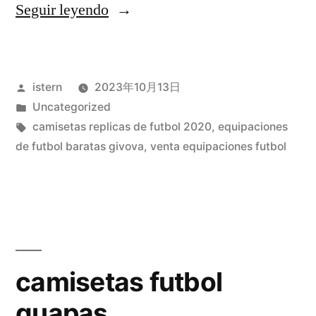
«camisetas
Seguir leyendo
originales
venta»
Publicado
istern
2023年10月13日
por
Publicado
Uncategorized
en
Etiquetas:
camisetas replicas de futbol 2020
,
equipaciones
de futbol baratas givova
,
venta equipaciones futbol
camisetas futbol
guapas