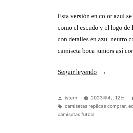
Esta versión en color azul se
como el escudo y el logo de 
con detalles en azul neutro c
camiseta boca juniors así co
«mejor
Seguir leyendo
tela
para
Publicado
istern
2023年4月12日
camisetas
por
Etiquetas:
camisetas replicas comprar
,
eq
camisetas futbol
de
futbol»