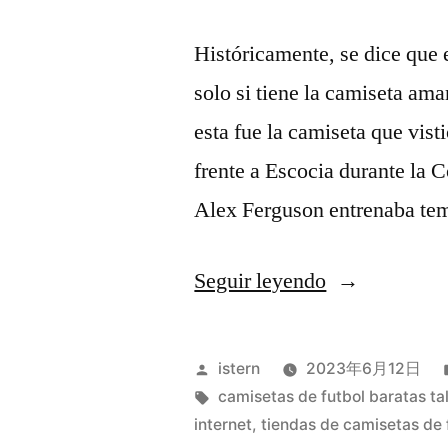
Históricamente, se dice que
solo si tiene la camiseta am
esta fue la camiseta que vist
frente a Escocia durante la
Alex Ferguson entrenaba te
«camisetas
Seguir leyendo
de
futbol
Publicado
istern
2023年6月12日
2017
por
Etiquetas:
camisetas de futbol baratas tal
internet
,
tiendas de camisetas de 
2018»