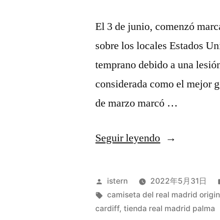
El 3 de junio, comenzó marcan
sobre los locales Estados Un
temprano debido a una lesión
considerada como el mejor go
de marzo marcó …
«tienda
Seguir leyendo
oficial
real
Publicado
istern
2022年5月31日
madrid»
por
Etiquetas:
camiseta del real madrid origi
cardiff
,
tienda real madrid palma