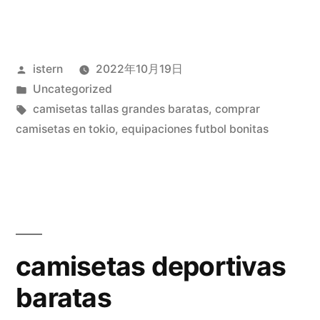
gola
polo
Publicado
istern
2022年10月19日
replicas»
por
Publicado
Uncategorized
en
Etiquetas:
camisetas tallas grandes baratas
,
comprar
camisetas en tokio
,
equipaciones futbol bonitas
camisetas deportivas
baratas