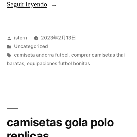
«camisetas
Seguir leyendo
futbol
retro
Publicado
istern
2023年2月13日
baratas»
por
Publicado
Uncategorized
en
Etiquetas:
camiseta andorra futbol
,
comprar camisetas thai
baratas
,
equipaciones futbol bonitas
camisetas gola polo
replicas