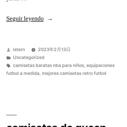
«camisetas
Seguir leyendo
futbol
thai
Publicado
istern
2023年2月13日
xxl»
por
Publicado
Uncategorized
en
Etiquetas:
camisetas baratas nba para niños
,
equipaciones
futbol a medida
,
mejores camisetas retro futbol