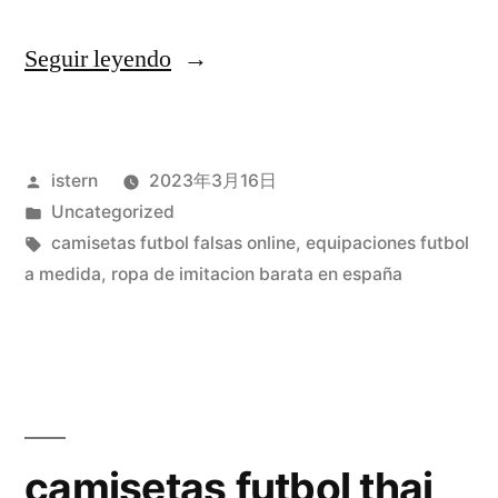
«comprar
Seguir leyendo
camisetas
baratas
Publicado
istern
2023年3月16日
nba»
por
Publicado
Uncategorized
en
Etiquetas:
camisetas futbol falsas online
,
equipaciones futbol
a medida
,
ropa de imitacion barata en españa
camisetas futbol thai