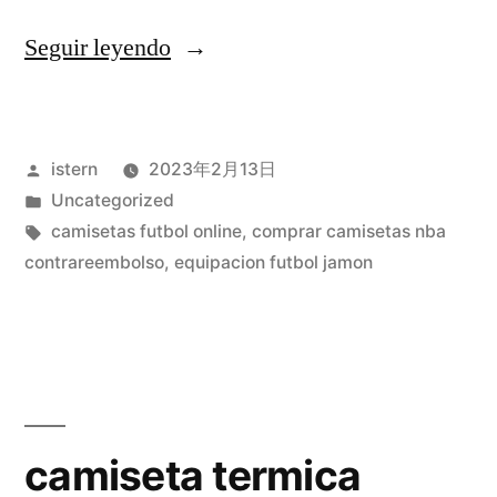
«camiseta
Seguir leyendo
futbol
alemania»
Publicado
istern
2023年2月13日
por
Publicado
Uncategorized
en
Etiquetas:
camisetas futbol online
,
comprar camisetas nba
contrareembolso
,
equipacion futbol jamon
camiseta termica