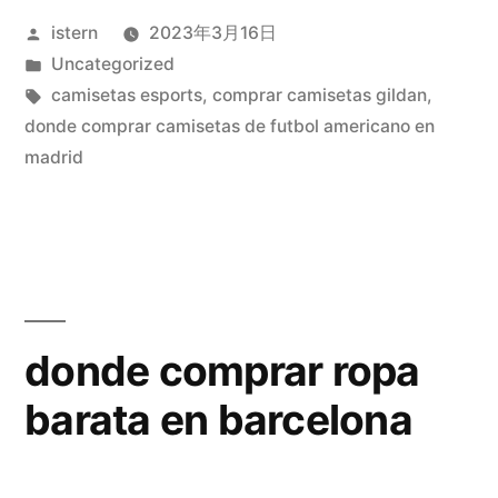
Publicado
istern
2023年3月16日
marca»
por
Publicado
Uncategorized
en
Etiquetas:
camisetas esports
,
comprar camisetas gildan
,
donde comprar camisetas de futbol americano en
madrid
donde comprar ropa
barata en barcelona