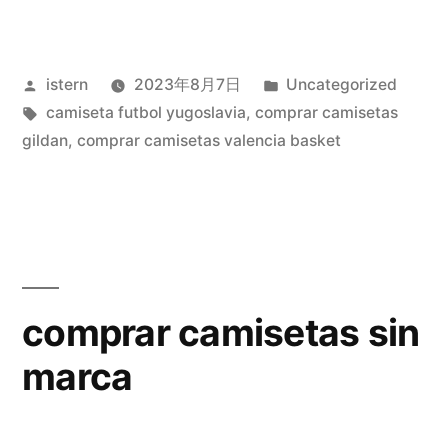
de
futbol
Publicado
Publicado
istern
2023年8月7日
Uncategorized
seleccion
por
Etiquetas:
en
camiseta futbol yugoslavia
,
comprar camisetas
colombia»
gildan
,
comprar camisetas valencia basket
comprar camisetas sin
marca