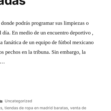
zadas
 donde podrás programar sus limpiezas o
el día. En medio de un encuentro deportivo ,
a fanática de un equipo de fútbol mexicano
os pechos en la tribuna. Sin embargo, la
a …
s
Publicado
Uncategorized
as»
en
as
,
tiendas de ropa en madrid baratas
,
venta de