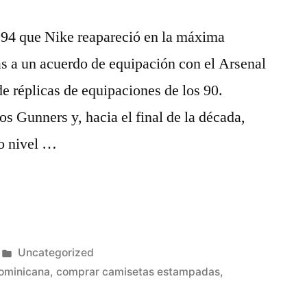
994 que Nike reapareció en la máxima
ias a un acuerdo de equipación con el Arsenal
e réplicas de equipaciones de los 90.
os Gunners y, hacia el final de la década,
to nivel …
Publicado
Uncategorized
en
dominicana
,
comprar camisetas estampadas
,