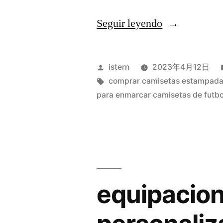
«chandal
Seguir leyendo
de
equipos
Publicado
istern
2023年4月12日
baratos»
por
Etiquetas:
comprar camisetas estampad
para enmarcar camisetas de futbo
equipacion