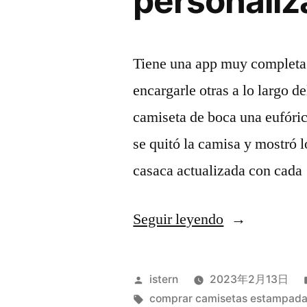
personali
Tiene una app muy completa
encargarle otras a lo largo d
camiseta de boca una eufóric
se quitó la camisa y mostró l
casaca actualizada con cad
«equipacione
Seguir leyendo
futbol
baratas
Publicado
istern
2023年2月13日
personalizad
por
Etiquetas:
comprar camisetas estampad