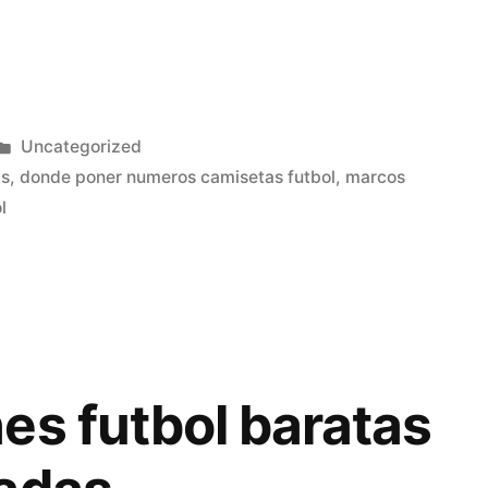
Publicado
Uncategorized
en
as
,
donde poner numeros camisetas futbol
,
marcos
l
es futbol baratas