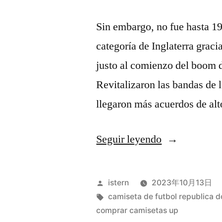
Sin embargo, no fue hasta 1
categoría de Inglaterra grac
justo al comienzo del boom d
Revitalizaron las bandas de l
llegaron más acuerdos de al
«camisetas
Seguir leyendo
futbol
paypal»
Publicado
istern
2023年10月13日
por
Etiquetas:
camiseta de futbol republica 
comprar camisetas up