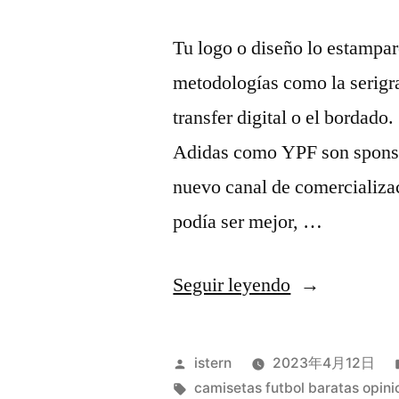
Tu logo o diseño lo estampar
metodologías como la serigraf
transfer digital o el bordado
Adidas como YPF son sponsor
nuevo canal de comercializa
podía ser mejor, …
«replicas
Seguir leyendo
de
jersey
Publicado
istern
2023年4月12日
futbol»
por
Etiquetas:
camisetas futbol baratas opini