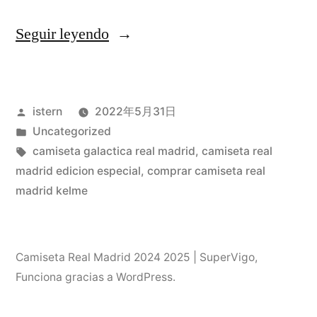
«camiseta
Seguir leyendo
del
real
Publicado
istern
2022年5月31日
madrid
por
Publicado
Uncategorized
original
en
Etiquetas:
camiseta galactica real madrid
,
camiseta real
mercadolibre»
madrid edicion especial
,
comprar camiseta real
madrid kelme
Camiseta Real Madrid 2024 2025 | SuperVigo
,
Funciona gracias a WordPress.