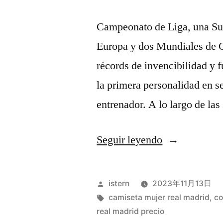
Campeonato de Liga, una Su
Europa y dos Mundiales de Cl
récords de invencibilidad y
la primera personalidad en s
entrenador. A lo largo de la
«marco
Seguir leyendo
camiseta
de
Publicado
istern
2023年11月13日
futbol»
por
Etiquetas:
camiseta mujer real madrid
,
co
real madrid precio