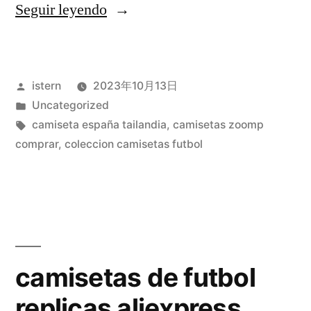
«camisetas
Seguir leyendo
futbol
chinas
Publicado
istern
2023年10月13日
baratas»
por
Publicado
Uncategorized
en
Etiquetas:
camiseta españa tailandia
,
camisetas zoomp
comprar
,
coleccion camisetas futbol
camisetas de futbol
replicas aliexpress