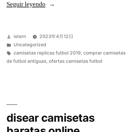
«mejores
Seguir leyendo
imitaciones
camisetas
Publicado
istern
2023年4月12日
futbol»
por
Publicado
Uncategorized
en
Etiquetas:
camisetas replicas futbol 2019
,
comprar camisetas
de futbol antiguas
,
ofertas camisetas futbol
disear camisetas
baratas online