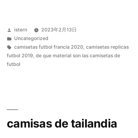
camisetas
baratas
Publicado
istern
2023年2月13日
online»
por
Publicado
Uncategorized
en
Etiquetas:
camisetas futbol francia 2020
,
camisetas replicas
futbol 2019
,
de que material son las camisetas de
futbol
camisas de tailandia