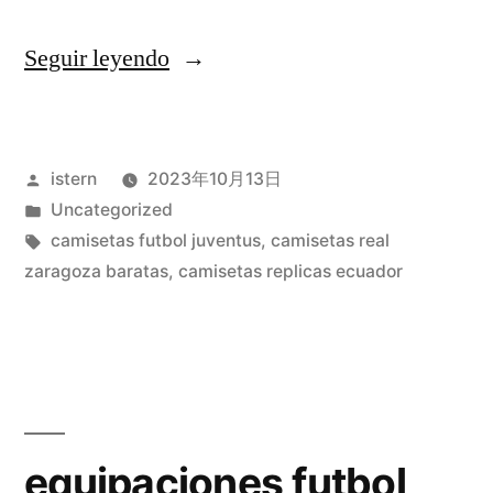
«camisetas
Seguir leyendo
de
futbol
Publicado
istern
2023年10月13日
replicas
por
Publicado
Uncategorized
paypal»
en
Etiquetas:
camisetas futbol juventus
,
camisetas real
zaragoza baratas
,
camisetas replicas ecuador
equipaciones futbol