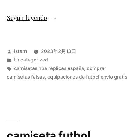
«paginas
Seguir leyendo
para
comprar
Publicado
istern
2023年2月13日
camisetas
por
Publicado
Uncategorized
de
en
Etiquetas:
camisetas nba replicas españa
,
comprar
futbol
camisetas falsas
,
equipaciones de futbol envio gratis
por
internet»
camiseta futbol