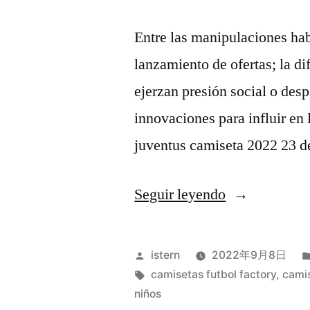
Entre las manipulaciones habi
lanzamiento de ofertas; la d
ejerzan presión social o desp
innovaciones para influir en 
juventus camiseta 2022 23 d
«camisetas
Seguir leyendo
kappa
futbol»
Publicado
istern
2022年9月8日
por
Etiquetas:
camisetas futbol factory
,
camis
niños