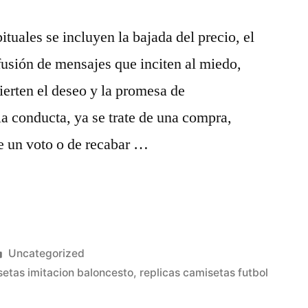
tuales se incluyen la bajada del precio, el
ifusión de mensajes que inciten al miedo,
ierten el deseo y la promesa de
la conducta, ya se trate de una compra,
e un voto o de recabar …
Publicado
Uncategorized
en
etas imitacion baloncesto
,
replicas camisetas futbol