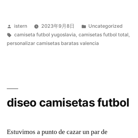
de
camisetas
Publicado
Publicado
istern
2023年9月8日
Uncategorized
de
por
Etiquetas:
en
camiseta futbol yugoslavia
,
camisetas futbol total
,
futbol
personalizar camisetas baratas valencia
para
niños»
diseo camisetas futbol
Estuvimos a punto de cazar un par de