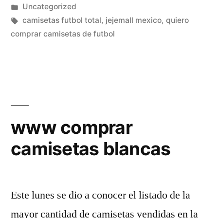
por
Publicado
Uncategorized
en
Etiquetas:
camisetas futbol total
,
jejemall mexico
,
quiero
comprar camisetas de futbol
www comprar
camisetas blancas
Este lunes se dio a conocer el listado de la
mayor cantidad de camisetas vendidas en la