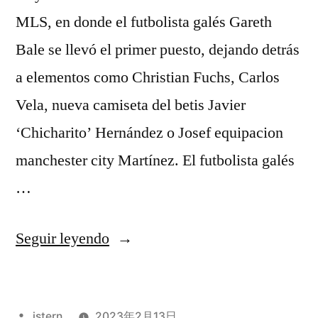
MLS, en donde el futbolista galés Gareth
Bale se llevó el primer puesto, dejando detrás
a elementos como Christian Fuchs, Carlos
Vela, nueva camiseta del betis Javier
‘Chicharito’ Hernández o Josef equipacion
manchester city Martínez. El futbolista galés
…
«www
Seguir leyendo
comprar
camisetas
Publicado
istern
2023年2月13日