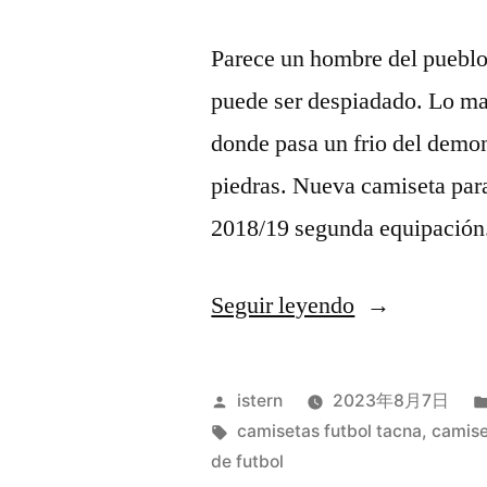
Parece un hombre del pueblo 
puede ser despiadado. Lo man
donde pasa un frio del demo
piedras. Nueva camiseta p
2018/19 segunda equipación
«camisetas
Seguir leyendo
de
futbol
Publicado
istern
2023年8月7日
sala
por
Etiquetas:
camisetas futbol tacna
,
camise
de futbol
personalizad