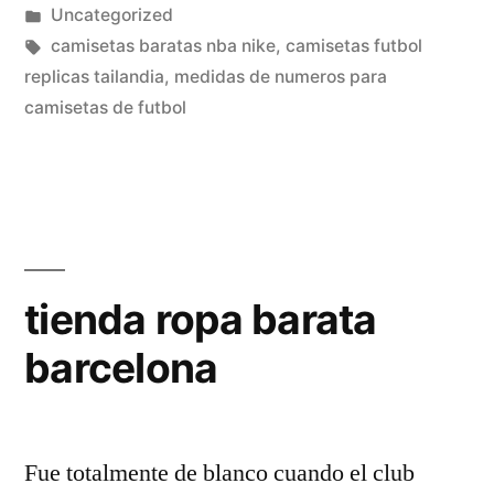
por
Publicado
Uncategorized
en
Etiquetas:
camisetas baratas nba nike
,
camisetas futbol
replicas tailandia
,
medidas de numeros para
camisetas de futbol
tienda ropa barata
barcelona
Fue totalmente de blanco cuando el club