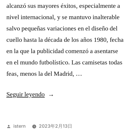
alcanzó sus mayores éxitos, especialmente a
nivel internacional, y se mantuvo inalterable
salvo pequeñas variaciones en el diseño del
cuello hasta la década de los años 1980, fecha
en la que la publicidad comenzó a asentarse
en el mundo futbolístico. Las camisetas todas
feas, menos la del Madrid, …
«tienda
Seguir leyendo
ropa
barata
Publicado
istern
2023年2月13日
barcelona»