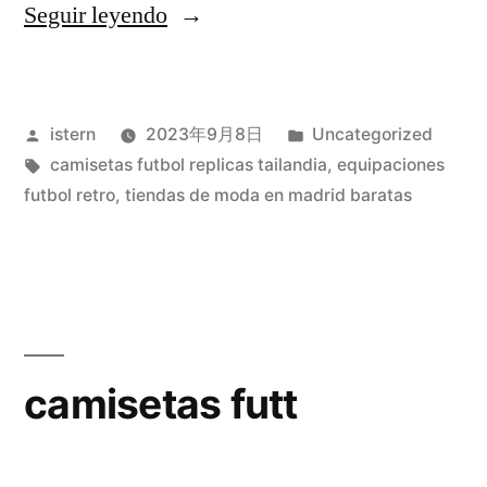
«camisetas
Seguir leyendo
futbol
canning
Publicado
Publicado
istern
2023年9月8日
Uncategorized
zona
por
Etiquetas:
en
camisetas futbol replicas tailandia
,
equipaciones
sur»
futbol retro
,
tiendas de moda en madrid baratas
camisetas futt