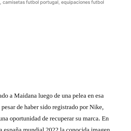
as»
en
n
,
camisetas futbol portugal
,
equipaciones futbol
ado a Maidana luego de una pelea en esa
 pesar de haber sido registrado por Nike,
 una oportunidad de recuperar su marca. En
a españa mundial 2022 la conocida imagen