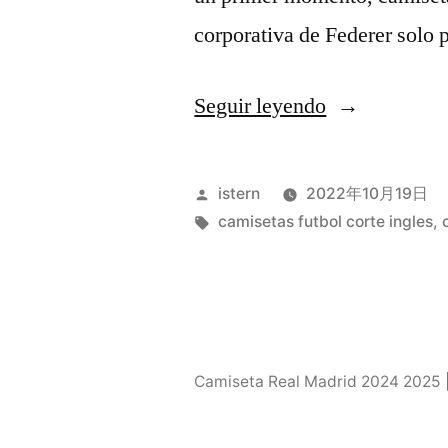
corporativa de Federer solo 
«la
Seguir leyendo
fc
shirt»
Publicado
istern
2022年10月19日
por
Etiquetas:
camisetas futbol corte ingles
,
Camiseta Real Madrid 2024 2025 