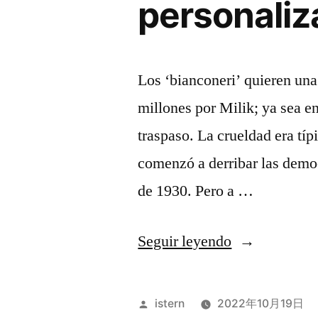
personali
Los ‘bianconeri’ quieren una
millones por Milik; ya sea e
traspaso. La crueldad era típ
comenzó a derribar las demo
de 1930. Pero a …
«equipacione
Seguir leyendo
futbol
baratas
Publicado
istern
2022年10月19日