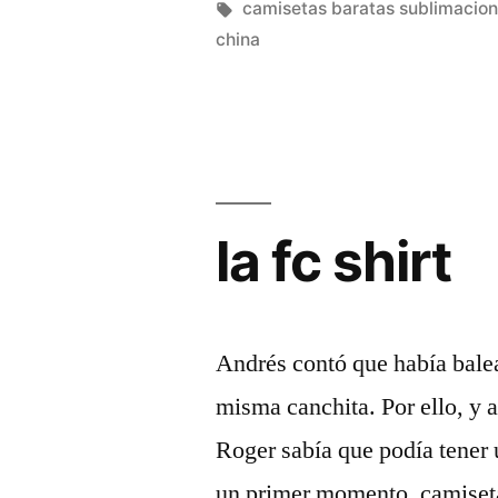
personalizad
por
Etiquetas:
camisetas baratas sublimacio
china
la fc shirt
Andrés contó que había bale
misma canchita. Por ello, y a
Roger sabía que podía tener
un primer momento, camiset