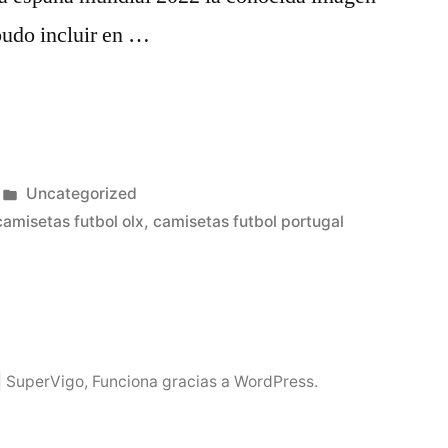
pudo incluir en …
Publicado
Uncategorized
en
camisetas futbol olx
,
camisetas futbol portugal
| SuperVigo
,
Funciona gracias a WordPress.