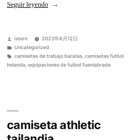
«camisetas
Seguir leyendo
futbol
liga
Publicado
istern
2023年6月12日
brasileña»
por
Publicado
Uncategorized
en
Etiquetas:
camisetas de trabajo baratas
,
camisetas futbol
holanda
,
equipaciones de futbol fuenlabrada
camiseta athletic
tailandia