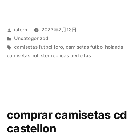
athletic
tailandia»
Publicado
istern
2023年2月13日
por
Publicado
Uncategorized
en
Etiquetas:
camisetas futbol foro
,
camisetas futbol holanda
,
camisetas hollister replicas perfeitas
comprar camisetas cd
castellon