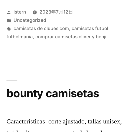
liga»
Publicado
istern
2023年7月12日
por
Publicado
Uncategorized
en
Etiquetas:
camisetas de clubes com
,
camisetas futbol
futbolmania
,
comprar camisetas oliver y benji
bounty camisetas
Características: corte ajustado, tallas unisex,