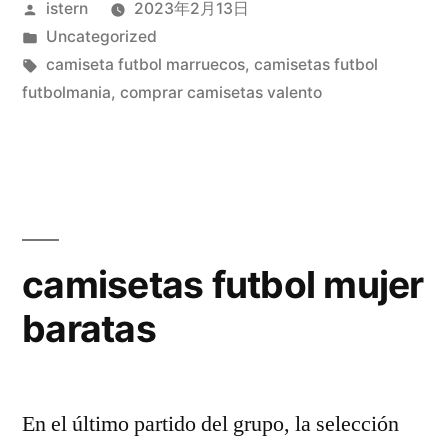
Publicado
istern
2023年2月13日
por
Publicado
Uncategorized
en
Etiquetas:
camiseta futbol marruecos
,
camisetas futbol
futbolmania
,
comprar camisetas valento
camisetas futbol mujer
baratas
En el último partido del grupo, la selección