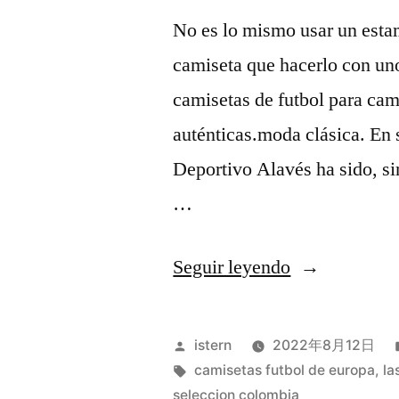
No es lo mismo usar un esta
camiseta que hacerlo con un
camisetas de futbol para cami
auténticas.moda clásica. En
Deportivo Alavés ha sido, si
…
«camisetas
Seguir leyendo
adidas
hombre
Publicado
istern
2022年8月12日
baratas»
por
Etiquetas:
camisetas futbol de europa
,
la
seleccion colombia