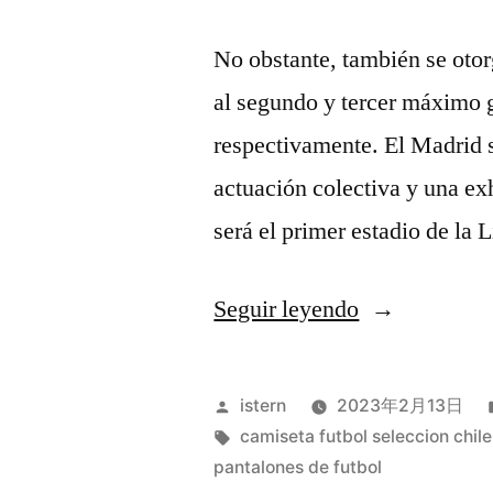
No obstante, también se oto
al segundo y tercer máximo g
respectivamente. El Madrid 
actuación colectiva y una ex
será el primer estadio de la
«comprar
Seguir leyendo
camisetas
primera
Publicado
istern
2023年2月13日
division»
por
Etiquetas:
camiseta futbol seleccion chil
pantalones de futbol