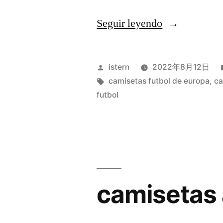
«tienda
Seguir leyendo
camisetas
futbol»
Publicado
istern
2022年8月12日
por
Etiquetas:
camisetas futbol de europa
,
ca
futbol
camisetas 