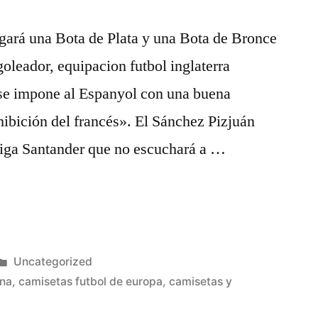
rgará una Bota de Plata y una Bota de Bronce
oleador, equipacion futbol inglaterra
se impone al Espanyol con una buena
hibición del francés». El Sánchez Pizjuán
 Liga Santander que no escuchará a …
Publicado
Uncategorized
en
ena
,
camisetas futbol de europa
,
camisetas y