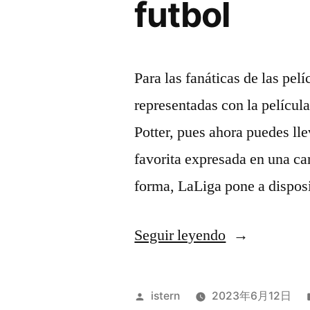
futbol
Para las fanáticas de las pel
representadas con la pelícu
Potter, pues ahora puedes lle
favorita expresada en una ca
forma, LaLiga pone a dispos
«como
Seguir leyendo
ponerle
nombre
Publicado
istern
2023年6月12日