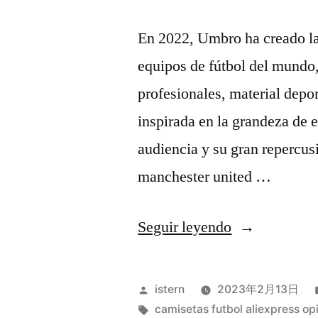
En 2022, Umbro ha creado la
equipos de fútbol del mundo
profesionales, material depo
inspirada en la grandeza de e
audiencia y su gran repercus
manchester united …
«futbol
Seguir leyendo
gratis
barca
Publicado
istern
2023年2月13日
madrid»
por
Etiquetas:
camisetas futbol aliexpress op