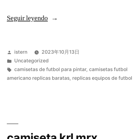
«paginas
Seguir leyendo
para
comprar
Publicado
istern
2023年10月13日
camisetas
por
Publicado
Uncategorized
de
en
Etiquetas:
camisetas de futbol para pintar
,
camisetas futbol
futbol
americano replicas baratas
,
replicas equipos de futbol
por
internet»
camiseta krl mrx