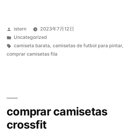
krl
mrx»
Publicado
istern
2023年7月12日
por
Publicado
Uncategorized
en
Etiquetas:
camiseta barata
,
camisetas de futbol para pintar
,
comprar camisetas fila
comprar camisetas
crossfit