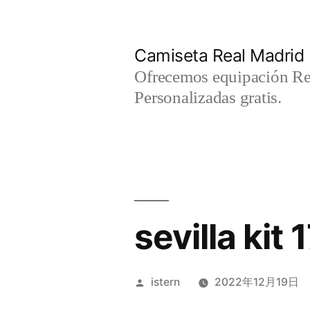
Saltar
al
Camiseta Real Madrid
contenido
Ofrecemos equipación Rea
Personalizadas gratis.
sevilla kit 
Publicado
istern
2022年12月19日
por