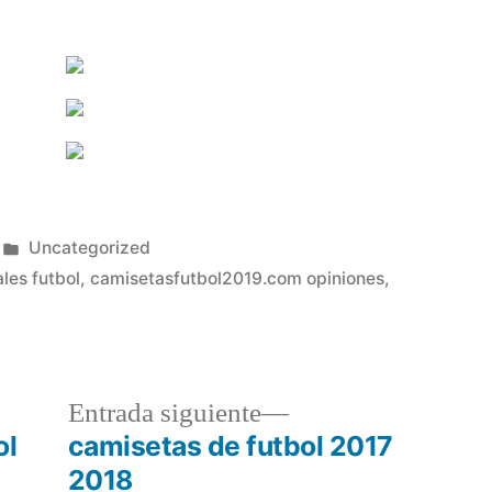
Publicado
Uncategorized
en
les futbol
,
camisetasfutbol2019.com opiniones
,
a
Entrada
Entrada siguiente
r:
siguiente:
ol
camisetas de futbol 2017
2018