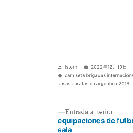
Publicado
istern
2022年12月19日
por
Etiquetas:
camiseta brigadas internaciona
cosas baratas en argentina 2019
Entrad
Entrada anterior
anterio
equipaciones de futb
Navegación
sala