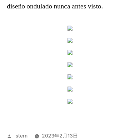
diseño ondulado nunca antes visto.
Publicado
istern
2023年2月13日