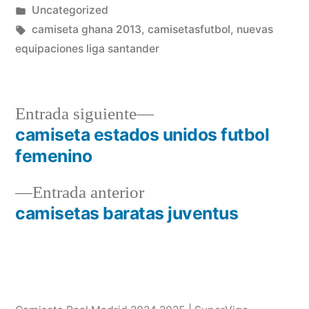
por
Publicado
Uncategorized
en
Etiquetas:
camiseta ghana 2013
,
camisetasfutbol
,
nuevas
equipaciones liga santander
Entrada
Entrada siguiente
siguiente:
camiseta estados unidos futbol
Navegación
femenino
de
Entrada
Entrada anterior
entradas
anterior:
camisetas baratas juventus