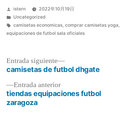
Publicado
istern
2022年10月19日
por
Publicado
Uncategorized
en
Etiquetas:
camisetas economicas
,
comprar camisetas yoga
,
equipaciones de futbol sala oficiales
Entrada
Entrada siguiente
siguiente:
camisetas de futbol dhgate
Navegación
Entrada
Entrada anterior
de
anterior:
tiendas equipaciones futbol
entradas
zaragoza