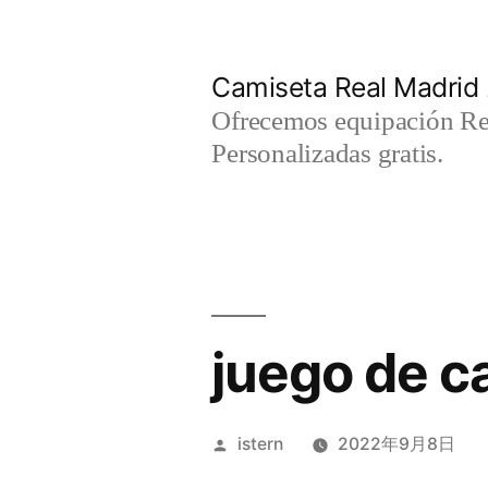
Saltar
al
Camiseta Real Madrid
contenido
Ofrecemos equipación Rea
Personalizadas gratis.
juego de c
Publicado
istern
2022年9月8日
por