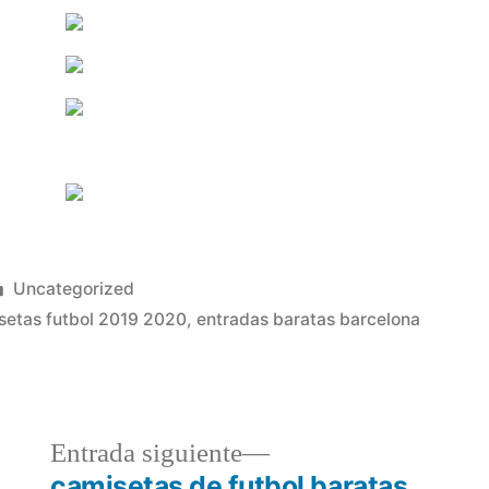
Publicado
Uncategorized
en
setas futbol 2019 2020
,
entradas baratas barcelona
a
Entrada
Entrada siguiente
r:
siguiente:
camisetas de futbol baratas