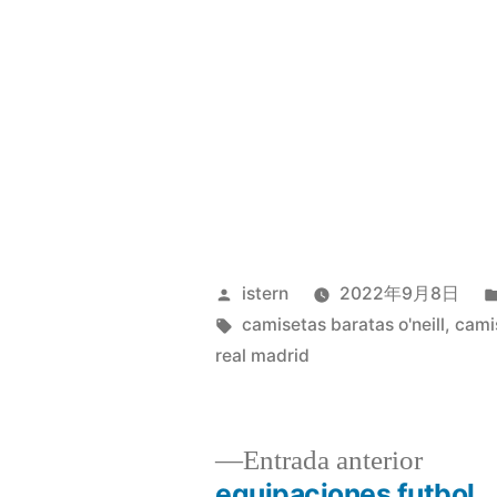
Publicado
istern
2022年9月8日
por
Etiquetas:
camisetas baratas o'neill
,
cami
real madrid
Entrad
Entrada anterior
anterio
equipaciones futbol