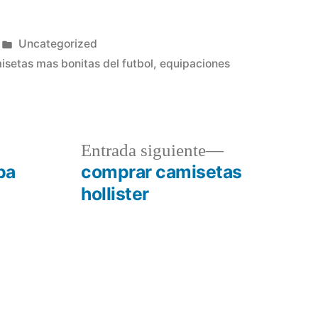
Publicado
Uncategorized
en
isetas mas bonitas del futbol
,
equipaciones
a
Entrada
Entrada siguiente
r:
siguiente:
ba
comprar camisetas
hollister