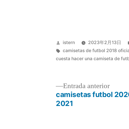
Publicado
istern
2023年2月13日
por
Etiquetas:
camisetas de futbol 2018 ofici
cuesta hacer una camiseta de fut
Entrad
Entrada anterior
anterio
camisetas futbol 20
Navegación
2021
de