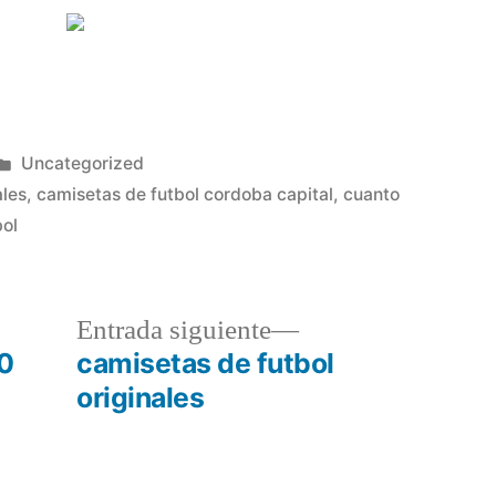
Publicado
Uncategorized
en
ales
,
camisetas de futbol cordoba capital
,
cuanto
bol
a
Entrada
Entrada siguiente
r:
siguiente:
20
camisetas de futbol
originales