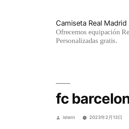
Saltar
al
Camiseta Real Madrid
contenido
Ofrecemos equipación Rea
Personalizadas gratis.
fc barcelo
Publicado
istern
2023年2月13日
por