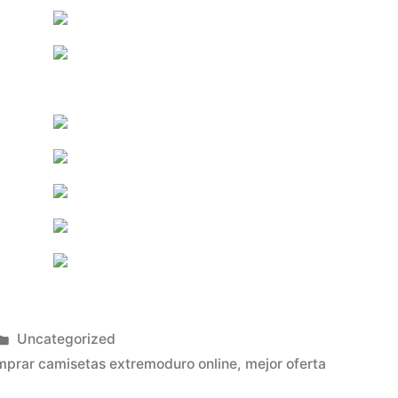
Publicado
Uncategorized
en
mprar camisetas extremoduro online
,
mejor oferta