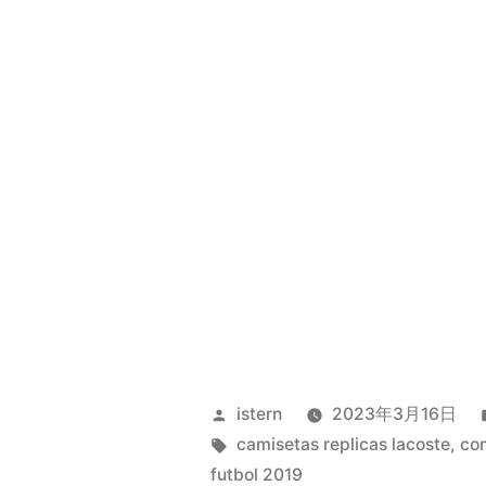
Publicado
istern
2023年3月16日
por
Etiquetas:
camisetas replicas lacoste
,
co
futbol 2019