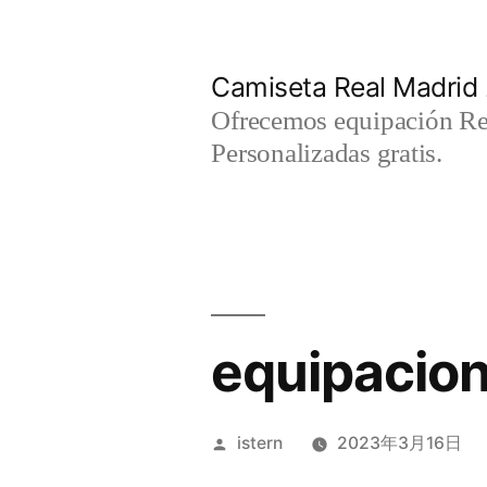
Saltar
al
Camiseta Real Madrid
contenido
Ofrecemos equipación Rea
Personalizadas gratis.
equipacion
Publicado
istern
2023年3月16日
por