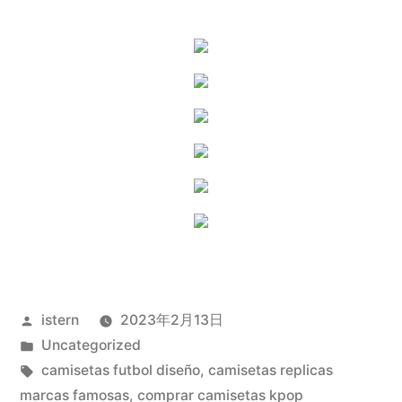
Publicado
istern
2023年2月13日
por
Publicado
Uncategorized
en
Etiquetas:
camisetas futbol diseño
,
camisetas replicas
marcas famosas
,
comprar camisetas kpop