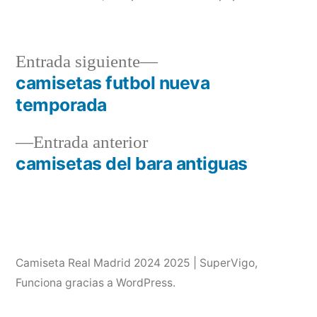
Entrada
Entrada siguiente
siguiente:
camisetas futbol nueva
Navegación
temporada
de
Entrada
Entrada anterior
entradas
anterior:
camisetas del bara antiguas
Camiseta Real Madrid 2024 2025 | SuperVigo
,
Funciona gracias a WordPress.