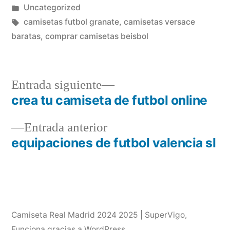
por
Publicado
Uncategorized
en
Etiquetas:
camisetas futbol granate
,
camisetas versace
baratas
,
comprar camisetas beisbol
Entrada
Entrada siguiente
siguiente:
crea tu camiseta de futbol online
Navegación
Entrada
Entrada anterior
de
anterior:
equipaciones de futbol valencia sl
entradas
Camiseta Real Madrid 2024 2025 | SuperVigo
,
Funciona gracias a WordPress.