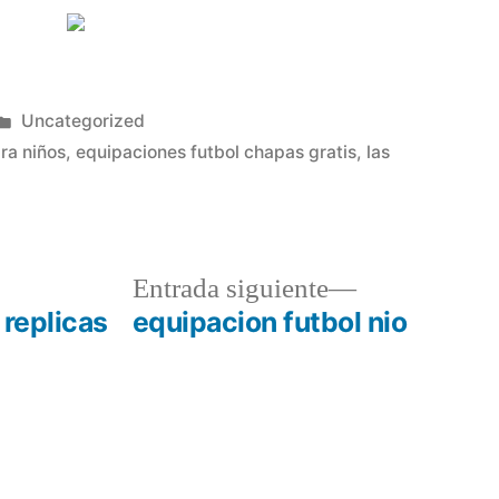
Publicado
Uncategorized
en
ra niños
,
equipaciones futbol chapas gratis
,
las
a
Entrada
Entrada siguiente
r:
siguiente:
 replicas
equipacion futbol nio