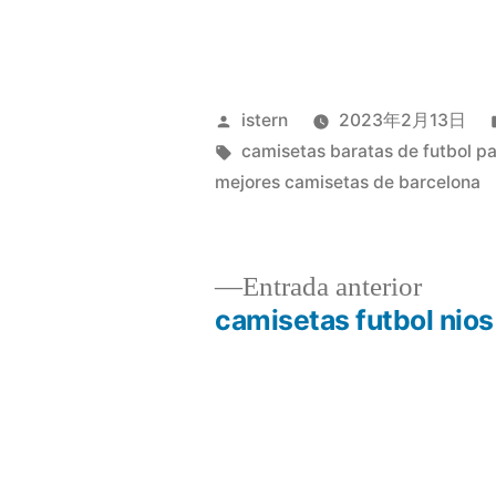
Publicado
istern
2023年2月13日
por
Etiquetas:
camisetas baratas de futbol pa
mejores camisetas de barcelona
Entrad
Entrada anterior
anterio
camisetas futbol nios
Navegación
de
entradas