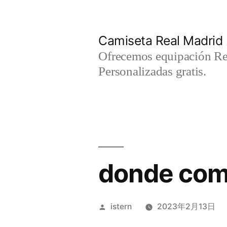
Saltar
al
Camiseta Real Madrid
contenido
Ofrecemos equipación Rea
Personalizadas gratis.
donde comp
Publicado
istern
2023年2月13日
por