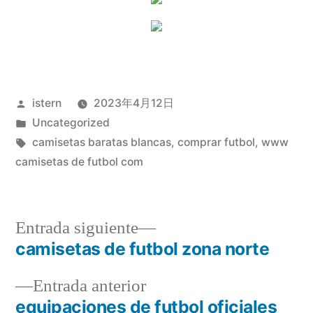
Publicado
istern
2023年4月12日
por
Publicado
Uncategorized
en
Etiquetas:
camisetas baratas blancas
,
comprar futbol
,
www
camisetas de futbol com
Entrada
Entrada siguiente
siguiente:
camisetas de futbol zona norte
Navegación
Entrada
Entrada anterior
de
anterior:
equipaciones de futbol oficiales