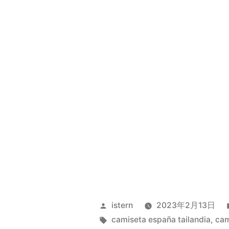
Publicado
istern
2023年2月13日
por
Etiquetas:
camiseta españa tailandia
,
cam