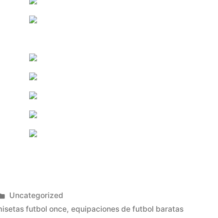
Publicado
Uncategorized
en
isetas futbol once
,
equipaciones de futbol baratas