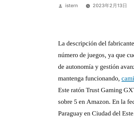
Publicado
istern
2023年2月13日
por
La descripción del fabricante
número de juegos, ya que cue
de autonomía y gestión avanz
mantenga funcionando,
cami
Este ratón Trust Gaming GXT
sobre 5 en Amazon. En la fe
Paraguay en Ciudad del Este